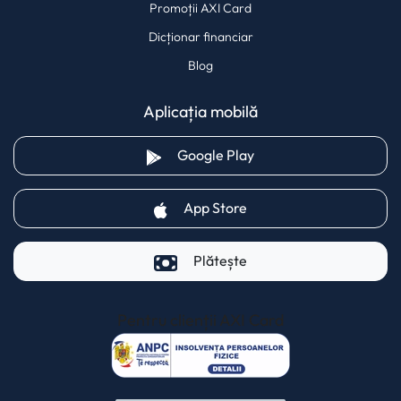
Promoții AXI Card
Dicționar financiar
Blog
Aplicația mobilă
(opens in a new tab)
Google Play
(opens in a new tab)
App Store
Plătește
Pentru clienții AXI Card
(opens in a new t