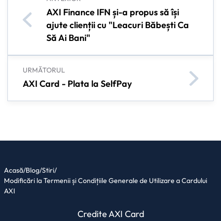
AXI Finance IFN și-a propus să își
ajute clienții cu "Leacuri Băbești Ca
Să Ai Bani"
URMĂTORUL
AXI Card - Plata la SelfPay
Acasă
/
Blog
/
Stiri
/
Modificări la Termenii și Condițiile Generale de Utilizare a Cardului
AXI
Credite AXI Card