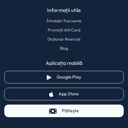
Informații utile
Întrebări frecvente
Promoții AXI Card
Dicționar financiar
Blog
Aplicația mobilă
(opens in a new tab)
Google Play
(opens in a new tab)
App Store
Plătește