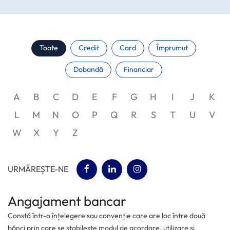
Toate
Credit
Card
Împrumut
Dobandă
Financiar
A
B
C
D
E
F
G
H
I
J
K
L
M
N
O
P
Q
R
S
T
U
V
W
X
Y
Z
(opens in a new tab)
(opens in a new tab)
(opens in a new tab)
URMĂREȘTE-NE
Angajament bancar
Constă într-o înțelegere sau convenție care are loc între două
bănci prin care se stabilește modul de acordare, utilizare și