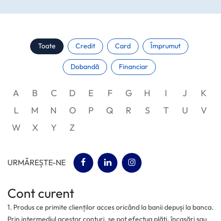
Toate
Credit
Card
Împrumut
Dobandă
Financiar
A
B
C
D
E
F
G
H
I
J
K
L
M
N
O
P
Q
R
S
T
U
V
W
X
Y
Z
(opens in a new tab)
(opens in a new tab)
(opens in a new tab)
URMĂREȘTE-NE
Cont curent
1. Produs ce primite clienților acces oricând la banii depuși la banca.
Prin intermediul acestor conturi, se pot efectua plăti, încasări sau