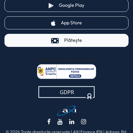
(opens in a new tab)
Google Play
(opens in a new tab)
App Store
Plătește
Pentru clienții AXI Card
(opens in a new t
(opens in a new tab)
(opens in a new tab)
(opens in a new tab)
(opens in a new ta
© 2026 Toate drepturile rezervate | AXI Finance IFN | Adresa: Bd.