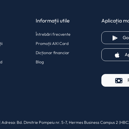
Informații utile
Aplicația mo
Întrebări frecvente
Go
ii
Promoții AXI Card
Dicționar financiar
A
rd
Blog
 tab)
a new tab)
 Adresa: Bd. Dimitrie Pompeiu nr. 5-7, Hermes Business Campus 2 (HBC2 sa