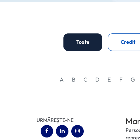
Toate
Credit
A
B
C
D
E
F
G
Man
URMĂREȘTE-NE
Persoa
(opens in a new tab)
(opens in a new tab)
(opens in a new tab)
reprez