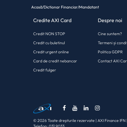
Acasă
/
Dictionar Financiar
/
Mandatant
Credite AXI Card
Despre noi
Credit NON STOP
Cine suntem?
Credit cu buletinul
Termeni și condiț
Credit urgent online
Politica GDPR
Card de credit nebancar
Contact AXI Ca
Credit fulger
(opens in a new tab)
(opens in a new tab)
(opens in a new
(opens in 
© 2026 Toate drepturile rezervate | AXI Finance IFN |
Telefon: 031 9033