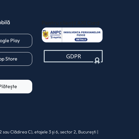
bilă
Pentru clienții AXI Card
(opens in a new 
(opens in a new tab)
ogle Play
(opens in a new tab)
pp Store
Plătește
u Clădirea C), etajele 3 și 6, sector 2, București |