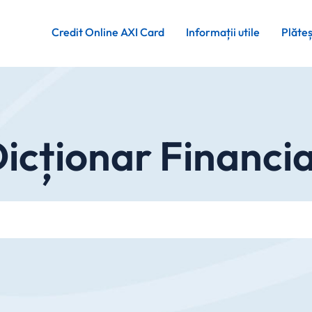
Credit Online AXI Card
Informații utile
Plăte
icționar Financi
Cauta in site