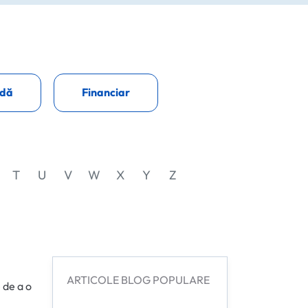
dă
Financiar
T
U
V
W
X
Y
Z
ARTICOLE BLOG POPULARE
 de a o