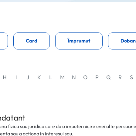
Card
Împrumut
Doban
H
I
J
K
L
M
N
O
P
Q
R
S
datant
na fizica sau juridica care da o imputernicire unei alte persoane
enta sau a actiona in interesul sau.