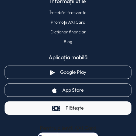
Informații utile
Întrebări frecvente
Promoții AXI Card
Dicționar financiar
Blog
Aplicația mobilă
(opens in a new tab)
Google Play
(opens in a new tab)
App Store
Plătește
Pentru clienții AXI Card
(opens in a new t