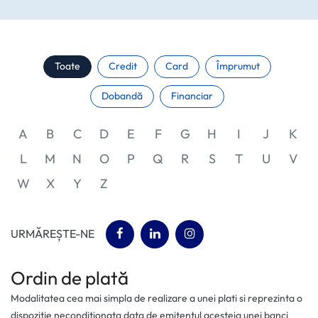
Toate
Credit
Card
Împrumut
Dobandă
Financiar
A
B
C
D
E
F
G
H
I
J
K
L
M
N
O
P
Q
R
S
T
U
V
W
X
Y
Z
(opens in a new tab)
(opens in a new tab)
(opens in a new tab)
URMĂREȘTE-NE
Ordin de plată
Modalitatea cea mai simpla de realizare a unei plati si reprezinta o
dispozitie neconditionata data de emitentul acesteia unei banci