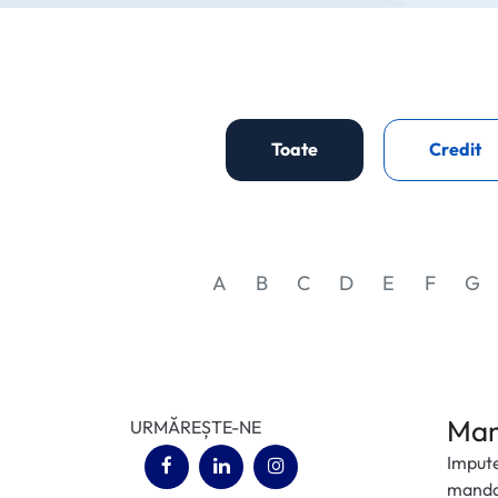
Toate
Credit
A
B
C
D
E
F
G
Man
URMĂREȘTE-NE
Impute
(opens in a new tab)
(opens in a new tab)
(opens in a new tab)
mandan