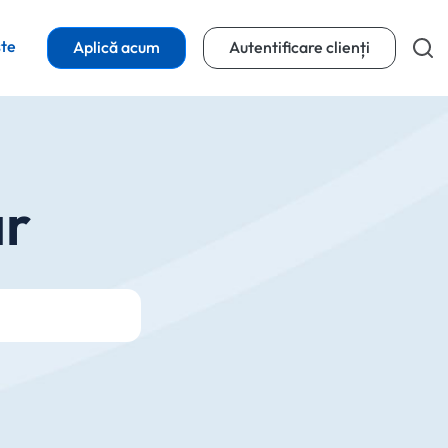
(opens in a new tab)
ște
(opens in a
Aplică acum
Autentificare clienți
ar