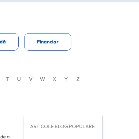
dă
Financiar
T
U
V
W
X
Y
Z
ARTICOLE BLOG POPULARE
 de a