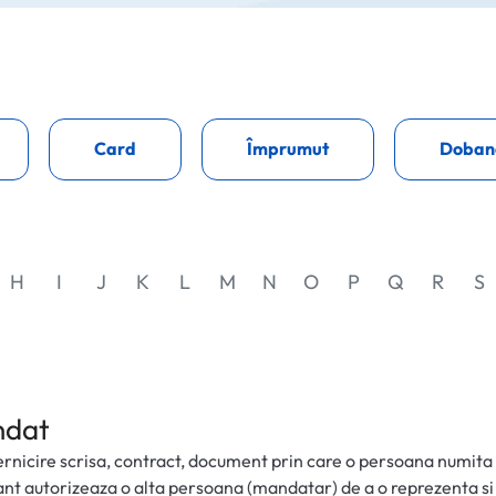
Card
Împrumut
Doban
H
I
J
K
L
M
N
O
P
Q
R
S
dat
rnicire scrisa, contract, document prin care o persoana numita
t autorizeaza o alta persoana (mandatar) de a o reprezenta si